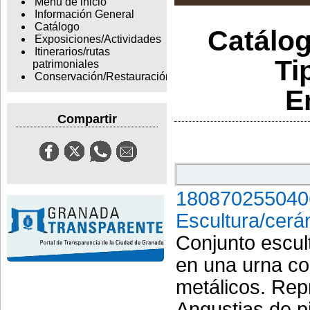
Menu de inicio
Información General
Catálogo
Catálog
Exposiciones/Actividades
Itinerarios/rutas
Ti
patrimoniales
Conservación/Restauración
E
Compartir
180870255040
Escultura/cerá
Conjunto escul
en una urna con
metálicos. Rep
Angustias de pi