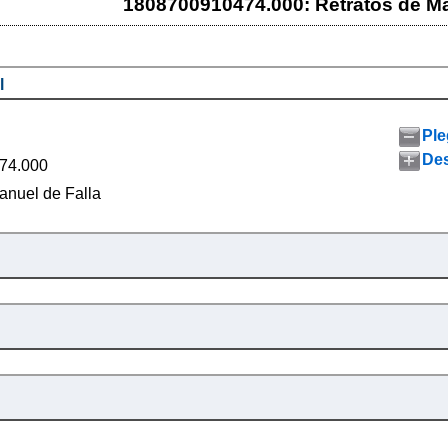
1808700910474.000: Retratos de Ma
l
Ple
Des
74.000
anuel de Falla