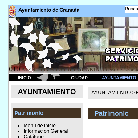
Busca
Ayuntamiento de Granada
010
ATENCION A LA CIUDADANÍA. Fuera de Granad
INICIO
CIUDAD
AYUNTAMIENTO
AYUNTAMIENTO
AYUNTAMIENTO >
Patrimonio
Patrimonio
Menu de inicio
Información General
Catálogo