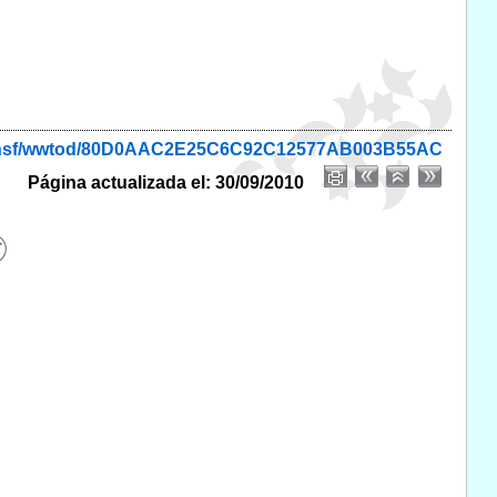
nio.nsf/wwtod/80D0AAC2E25C6C92C12577AB003B55AC
Página actualizada el: 30/09/2010