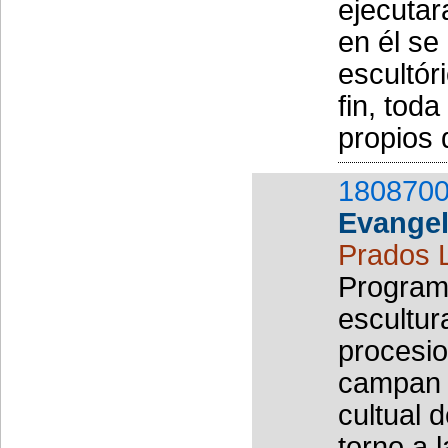
ejecutar
en él se
escultór
fin, tod
propios 
1808700
Evangel
Prados 
Programa
escultur
procesio
campan 
cultual 
torno a l