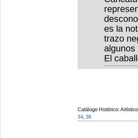
represen
desconoc
es la no
trazo ne
algunos 
El cabal
Catálogo Histórico: Artístic
34
,
38