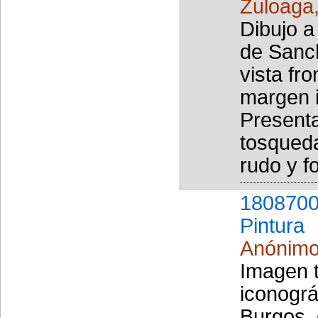
Zuloaga,
Dibujo a
de Sanc
vista fro
margen i
Presenta
tosqueda
rudo y fo
1808700
Pintura
Anónim
Imagen t
iconográ
Burgos, 