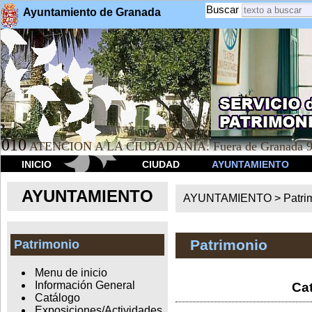
Buscar
Ayuntamiento de Granada
010
ATENCION A LA CIUDADANÍA. Fuera de Granada 9
INICIO
CIUDAD
AYUNTAMIENTO
AYUNTAMIENTO
AYUNTAMIENTO >
Patri
Patrimonio
Patrimonio
Menu de inicio
Información General
Cat
Catálogo
Exposiciones/Actividades