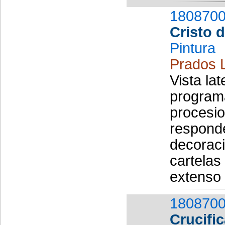
1808700
Cristo 
Pintura
Prados 
Vista lat
programa
procesio
responde
decoraci
cartelas
extenso 
1808700
Crucifi