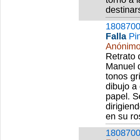
destinars
1808700
Falla
Pi
Anónim
Retrato 
Manuel d
tonos gr
dibujo a
papel. S
dirigien
en su ro
1808700