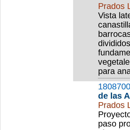
Prados 
Vista la
canastil
barroca
dividido
fundame
vegetale
para ana
1808700
de las 
Prados 
Proyecto
paso pro