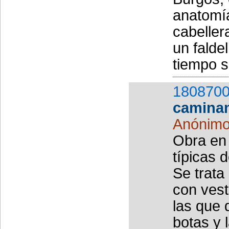
anatomía
cabeller
un falde
tiempo s
1808700
camina
Anónim
Obra en 
típicas 
Se trata
con vest
las que 
botas y 