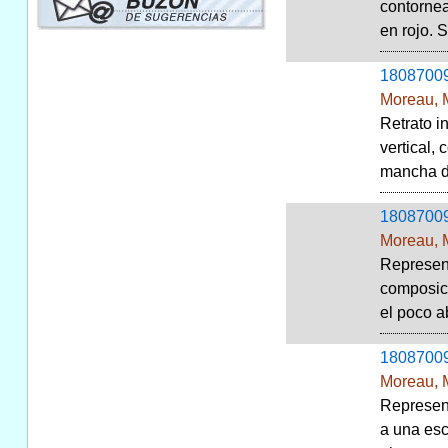
contornea
en rojo. S
1808700
Moreau, 
Retrato i
vertical,
mancha de
1808700
Moreau, 
Represent
composici
el poco a
1808700
Moreau, 
Represent
a una esc