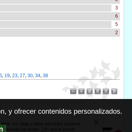
3
6
5
2
5
,
19
,
23
,
27
,
30
,
34
,
38
n, y ofrecer contenidos personalizados.
ón