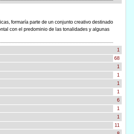
icas, formaría parte de un conjunto creativo destinado
ontal con el predominio de las tonalidades y algunas
1
68
1
1
1
1
6
1
1
11
8