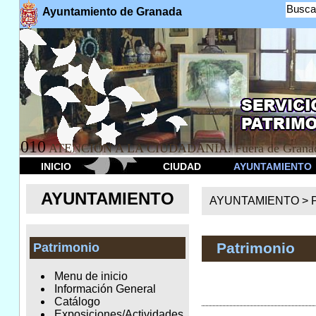
Busca
Ayuntamiento de Granada
010
ATENCION A LA CIUDADANÍA. Fuera de Granad
INICIO
CIUDAD
AYUNTAMIENTO
AYUNTAMIENTO
AYUNTAMIENTO >
Patrimonio
Patrimonio
Menu de inicio
Información General
Catálogo
Exposiciones/Actividades