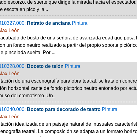
do escorzo, de suerte que dirige la mirada hacia el espectador. 
e escota en pico y la...
910327.000:
Retrato de anciana
Pintura
Max Leòn
nacabado de busto de una señora de avanzada edad que posa fr
 con un fondo neutro realizado a partir del propio soporte pictór
 pincelada suelta. Por ...
910328.000:
Boceto de telón
Pintura
Max Leòn
ación de una escenografía para obra teatral, se trata en concre
ón horizontalizante de fondo pictórico neutro entonado por actu
buso del cromatismo. Un...
910340.000:
Boceto para decorado de teatro
Pintura
Max Leòn
ación idealizada de un paisaje natural de inusuales característ
enografía teatral. La composición se adapta a un formato horizon