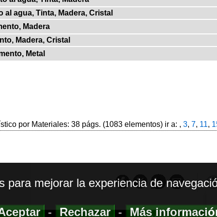
 al agua, Tinta, Madera, Cristal
mento, Madera
to, Madera, Cristal
mento, Metal
ístico por Materiales: 38 págs. (1083 elementos) ir a: ,
3
,
7
,
11
,
1
os para mejorar la experiencia de navegació
Aceptar
-
Rechazar
-
Más informaci