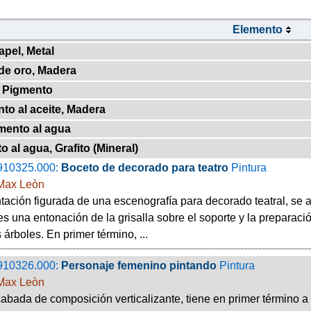
Elemento
apel, Metal
de oro, Madera
, Pigmento
to al aceite, Madera
mento al agua
 al agua, Grafito (Mineral)
910325.000:
Boceto de decorado para teatro
Pintura
Max Leòn
ación figurada de una escenografía para decorado teatral, se 
 es una entonación de la grisalla sobre el soporte y la preparac
 árboles. En primer término, ...
910326.000:
Personaje femenino pintando
Pintura
Max Leòn
abada de composición verticalizante, tiene en primer término a 