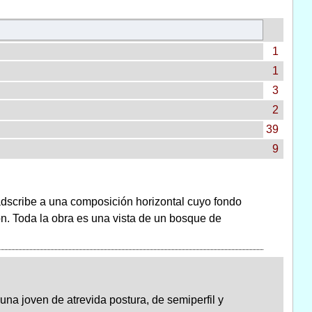
1
1
3
2
39
9
adscribe a una composición horizontal cuyo fondo
ión. Toda la obra es una vista de un bosque de
una joven de atrevida postura, de semiperfil y