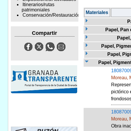
Itinerarios/rutas
patrimoniales
Materiales
Conservación/Restauración
P
Papel, Pan 
Compartir
Papel
Papel, Pigmen
Papel, Pig
Papel, Pigmento
1808700
Moreau, 
Represent
pictórico
frondosos
1808700
Moreau, 
Obra inac