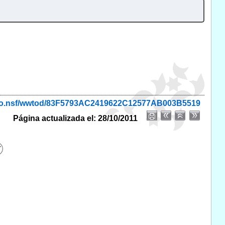
monio.nsf/wwtod/83F5793AC2419622C12577AB003B5519
Página actualizada el: 28/10/2011