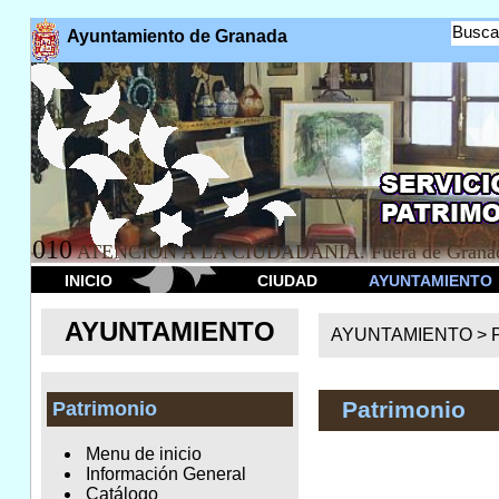
Busca
Ayuntamiento de Granada
010
ATENCION A LA CIUDADANÍA. Fuera de Granad
INICIO
CIUDAD
AYUNTAMIENTO
AYUNTAMIENTO
AYUNTAMIENTO >
Patrimonio
Patrimonio
Menu de inicio
Información General
Catálogo