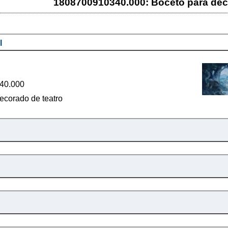
1808700910340.000: Boceto para dec
l
40.000
ecorado de teatro