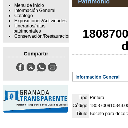
Patrimonio
Menu de inicio
Información General
Catálogo
Exposiciones/Actividades
Itinerarios/rutas
1808700
patrimoniales
Conservación/Restauración
d
Compartir
Información General
Tipo:
Pintura
Código:
1808700910343.0
Título:
Boceto para decora