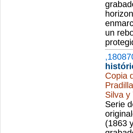
grabad
horizon
enmarc
un rebo
protegi
,18087
histór
Copia 
Pradill
Silva y
Serie d
origina
(1863 y
grabad