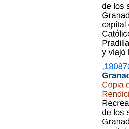
de los 
Granad
capital
Católic
Pradill
y viajó
,18087
Grana
Copia d
Rendic
Recreac
de los 
Granad