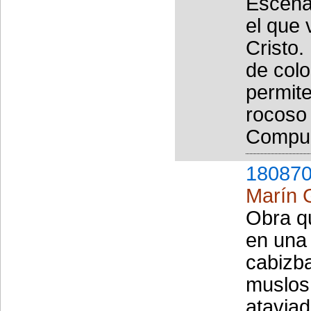
Escena 
el que 
Cristo.
de colo
permite
rocoso 
Compues
180870
Marín G
Obra q
en una 
cabizb
muslos
ataviad