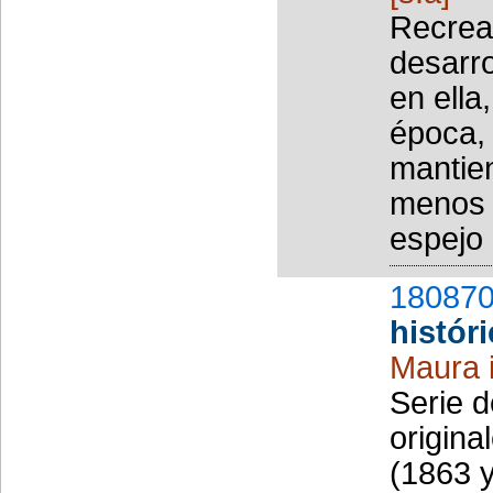
Recrea
desarro
en ella
época, 
mantien
menos d
espejo 
180870
histór
Maura 
Serie d
origina
(1863 y