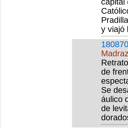
capital
Católic
Pradill
y viajó
180870
Madraz
Retrato
de fren
especta
Se desa
áulico 
de levi
dorados