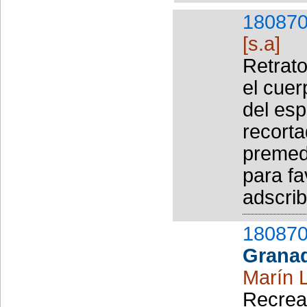
180870
[s.a]
Retrato
el cuer
del esp
recorta
premed
para fa
adscrib
180870
Grana
Marín 
Recreac