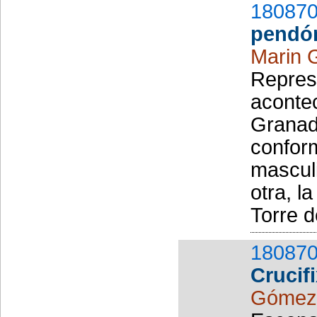
180870
pendón
Marin G
Represe
acontec
Granada
confor
masculi
otra, l
Torre d
180870
Crucif
Gómez 