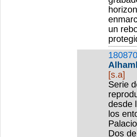
horizon
enmarc
un rebo
protegi
180870
Alham
[s.a]
Serie 
reprod
desde l
los ent
Palacio
Dos de 