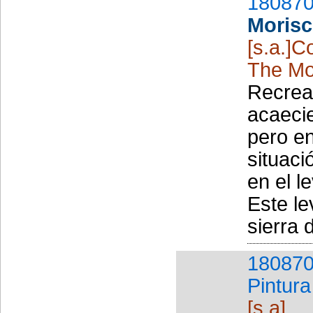
180870
Morisc
[s.a.]C
The Mo
Recreac
acaeci
pero en
situac
en el l
Este le
sierra 
180870
Pintura
[s.a]