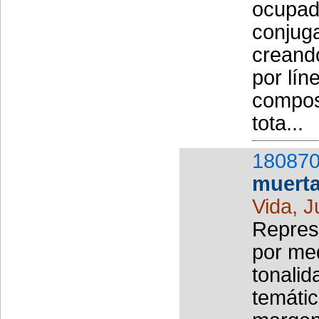
ocupad
conjuga
creand
por lín
compos
tota...
180870
muert
Vida, 
Represe
por me
tonalid
temátic