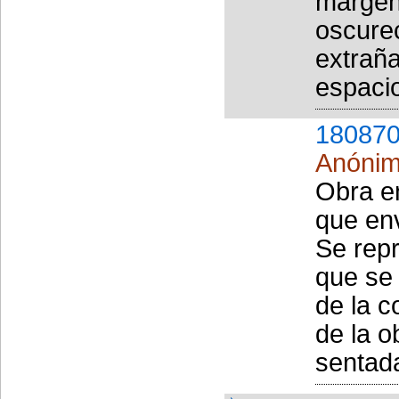
margen
oscure
extraña
espacio
180870
Anóni
Obra en
que env
Se rep
que se 
de la c
de la o
sentada