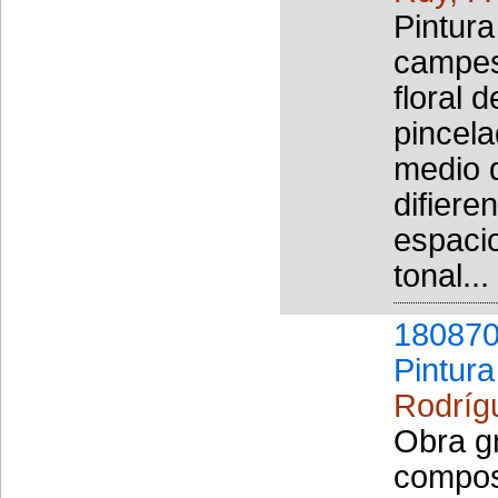
Pintura
campes
floral 
pincela
medio d
difiere
espaci
tonal...
180870
Pintura
Rodríg
Obra g
composi