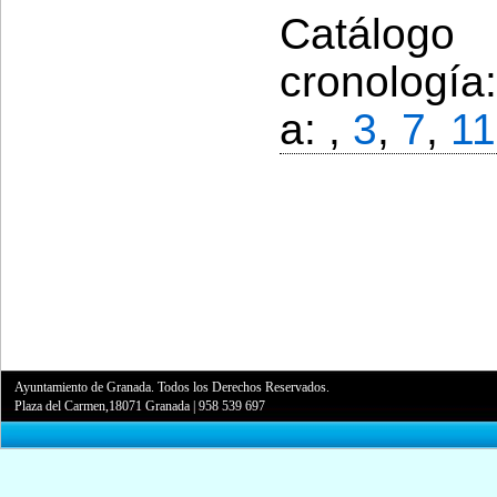
Catálogo
cronología
a: ,
3
,
7
,
11
Ayuntamiento de Granada. Todos los Derechos Reservados.
Plaza del Carmen,18071 Granada
|
958 539 697