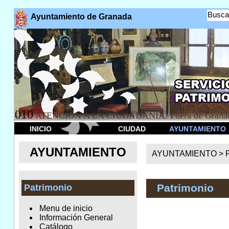
Busca
Ayuntamiento de Granada
010
ATENCION A LA CIUDADANÍA. Fuera de Granad
INICIO
CIUDAD
AYUNTAMIENTO
AYUNTAMIENTO
AYUNTAMIENTO >
Patrimonio
Patrimonio
Menu de inicio
Información General
Catálogo