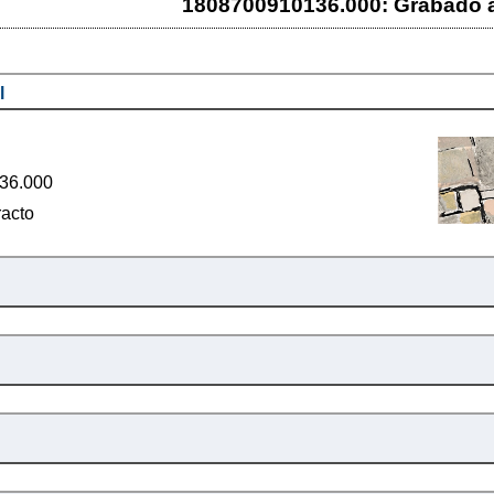
1808700910136.000: Grabado a
l
36.000
racto