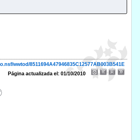
monio.nsf/wwtod/8511694A47946835C12577AB003B541E
Página actualizada el: 01/10/2010