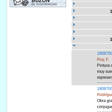
180870
Ruy, F.
Pintura 
muy suel
represen
180870
Rodrígu
Obra gra
conjugan