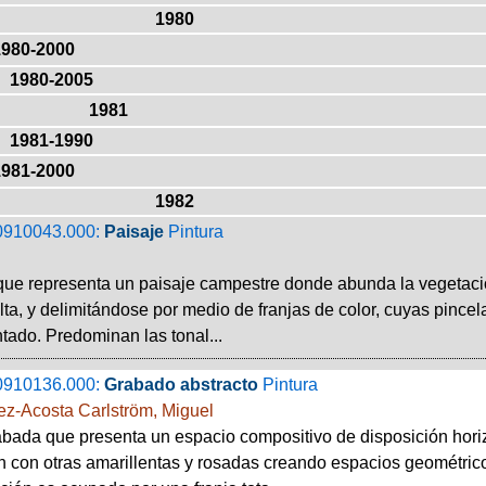
1980
1980-2000
1980-2005
1981
1981-1990
1981-2000
1982
0910043.000:
Paisaje
Pintura
que representa un paisaje campestre donde abunda la vegetaci
ta, y delimitándose por medio de franjas de color, cuyas pincela
tado. Predominan las tonal...
0910136.000:
Grabado abstracto
Pintura
ez-Acosta Carlström, Miguel
bada que presenta un espacio compositivo de disposición hori
 con otras amarillentas y rosadas creando espacios geométricos