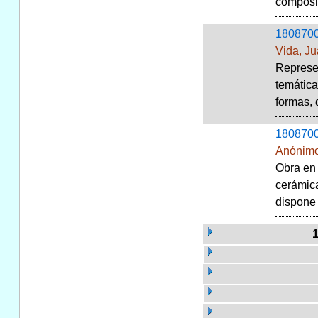
composic
180870
Vida, J
Represen
temática
formas, 
180870
Anónim
Obra en 
cerámica
dispone 