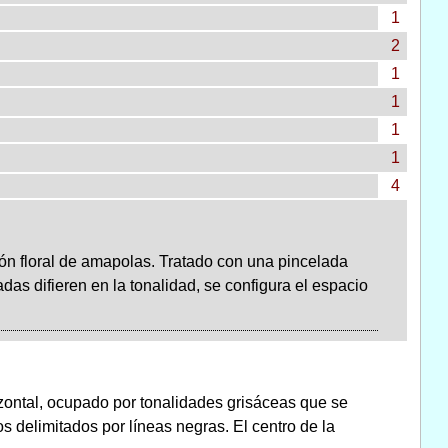
1
2
1
1
1
1
4
ón floral de amapolas. Tratado con una pincelada
das difieren en la tonalidad, se configura el espacio
zontal, ocupado por tonalidades grisáceas que se
 delimitados por líneas negras. El centro de la