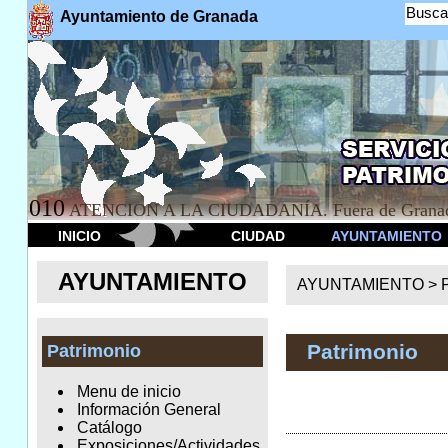
Busca
Ayuntamiento de Granada
010
ATENCION A LA CIUDADANÍA. Fuera de Granad
INICIO
CIUDAD
AYUNTAMIENTO
AYUNTAMIENTO
AYUNTAMIENTO >
Patrimonio
Patrimonio
Menu de inicio
Información General
Catálogo
Exposiciones/Actividades