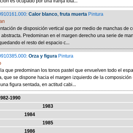
ión es ocupado por una franja tota...
0910161.000:
Calor blanco, fruta muerta
Pintura
uan
tación de disposición vertical que por medio de manchas de co
 abstracta. Predominan en el margen derecho una serie de man
quedando el resto del espacio c...
0910385.000:
Orza y figura
Pintura
o
la que predominan los tonos pastel que envuelven todo el espa
, que se dispone hacia el margen izquierdo de la composición o
una figura sentada, en actitud cabi...
1982-1990
1983
1984
1985
1986