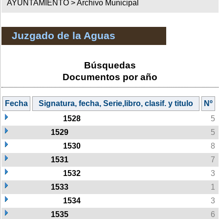
AYUNTAMIENTO >
Archivo Municipal
Juzgado de la Aguas
Búsquedas
Documentos por año
Fecha
Signatura, fecha, Serie,libro, clasif. y titulo
Nº
1528
5
1529
5
1530
8
1531
7
1532
3
1533
1
1534
3
1535
6