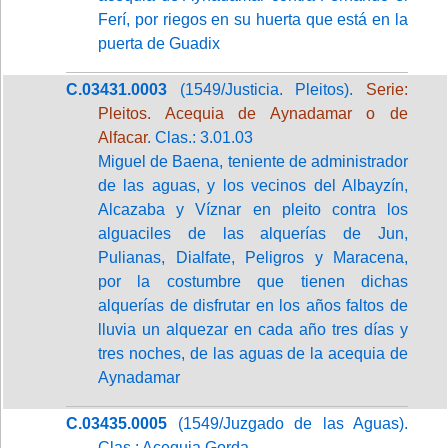
Ferí, por riegos en su huerta que está en la
puerta de Guadix
C.03431.0003
(1549/Justicia. Pleitos).
Serie:
Pleitos. Acequia de Aynadamar o de
Alfacar
. Clas.: 3.01.03
Miguel de Baena, teniente de administrador
de las aguas, y los vecinos del Albayzín,
Alcazaba y Víznar en pleito contra los
alguaciles de las alquerías de Jun,
Pulianas, Dialfate, Peligros y Maracena,
por la costumbre que tienen dichas
alquerías de disfrutar en los años faltos de
lluvia un alquezar en cada año tres días y
tres noches, de las aguas de la acequia de
Aynadamar
C.03435.0005
(1549/Juzgado de las Aguas).
Clas.: Acequia Gorda