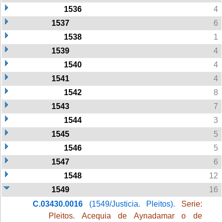
1536
4
1537
6
1538
1
1539
4
1540
4
1541
4
1542
8
1543
7
1544
3
1545
5
1546
5
1547
6
1548
12
1549
16
C.03430.0016
(1549/Justicia. Pleitos).
Serie:
Pleitos. Acequia de Aynadamar o de