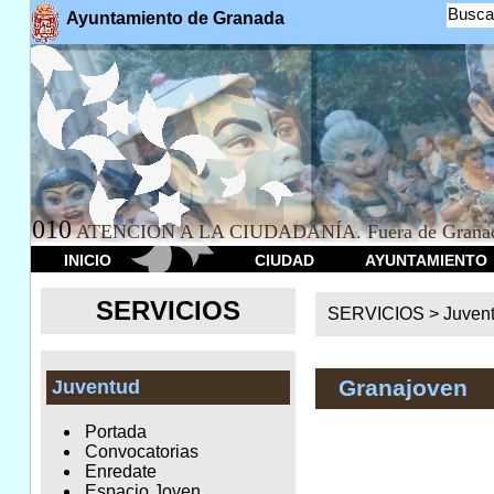
Busca
Ayuntamiento de Granada
010
ATENCION A LA CIUDADANÍA. Fuera de Granad
INICIO
CIUDAD
AYUNTAMIENTO
SERVICIOS
SERVICIOS >
Juven
Granajoven
Juventud
Portada
Convocatorias
Enredate
Espacio Joven