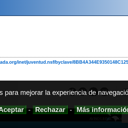
anada.org/inet/juventud.nsf/byclave/8BB4A344E9350148C
os para mejorar la experiencia de navegació
Aceptar
-
Rechazar
-
Más informaci
MAPA WEB
|
ACCESI
AVISO LEGAL
|
POLIT