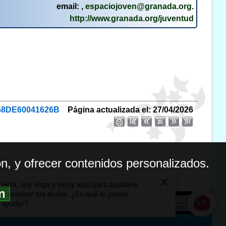
email: ,
espaciojoven@granada.org
.
http://www.granada.org/juventud
1258DE60041626B
Página actualizada el: 27/04/2026
n, y ofrecer contenidos personalizados.
ón
BILIDAD
ICA DE PRIVACIDAD