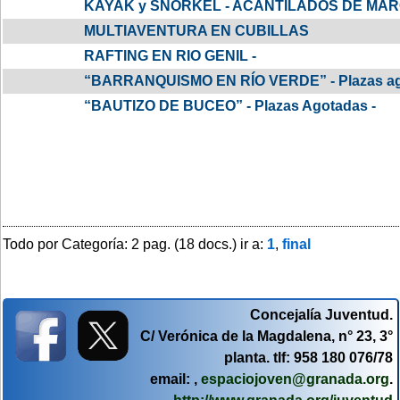
KAYAK y SNORKEL - ACANTILADOS DE MA
MULTIAVENTURA EN CUBILLAS
RAFTING EN RIO GENIL -
“BARRANQUISMO EN RÍO VERDE” - Plazas ag
“BAUTIZO DE BUCEO” - Plazas Agotadas -
Todo por Categoría: 2 pag. (18 docs.) ir a:
1
,
final
Concejalía Juventud.
C/ Verónica de la Magdalena, n° 23, 3°
planta. tlf: 958 180 076/78
email: ,
espaciojoven@granada.org
.