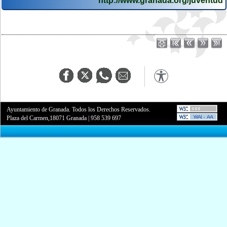
http://www.granada.org/juventud
Ayuntamiento de Granada. Todos los Derechos Reservados.
Plaza del Carmen,18071 Granada
|
958 539 697