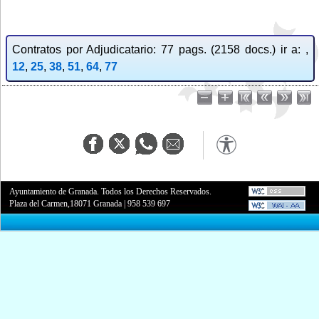
Contratos por Adjudicatario: 77 pags. (2158 docs.) ir a: ,
12
,
25
,
38
,
51
,
64
,
77
Ayuntamiento de Granada. Todos los Derechos Reservados.
Plaza del Carmen,18071 Granada
|
958 539 697