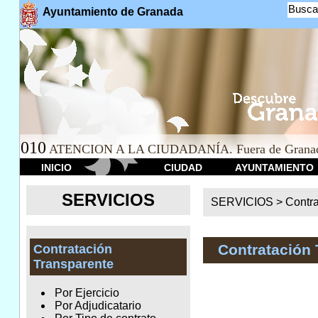
Busca
Ayuntamiento de Granada
010
ATENCION A LA CIUDADANÍA. Fuera de Granad
INICIO
CIUDAD
AYUNTAMIENTO
SERVICIOS
SERVICIOS >
Contr
Contratación 
Contratación
Transparente
Por Ejercicio
Por Adjudicatario