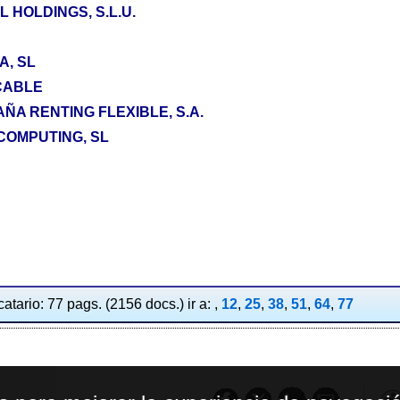
 HOLDINGS, S.L.U.
A, SL
CABLE
A RENTING FLEXIBLE, S.A.
COMPUTING, SL
atario: 77 pags. (2156 docs.) ir a: ,
12
,
25
,
38
,
51
,
64
,
77