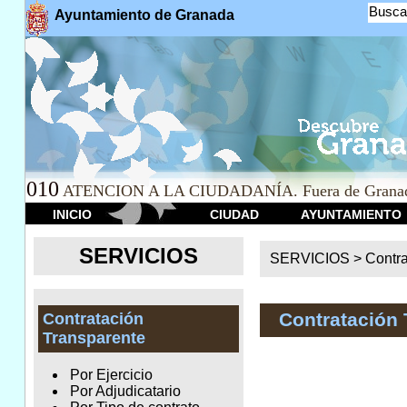
Busca
Ayuntamiento de Granada
010
ATENCION A LA CIUDADANÍA. Fuera de Granad
INICIO
CIUDAD
AYUNTAMIENTO
SERVICIOS
SERVICIOS >
Contr
Contratación 
Contratación
Transparente
Por Ejercicio
Por Adjudicatario