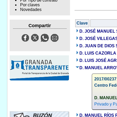
Por Tipo de contrato
Por claves
Novedades
Clave
Compartir
D. JOSÉ MANUEL
D. JOSÉ VILLEG
D. JUAN DE DIO
D. LUIS CAZORLA
D. LUIS JOSÉ A
D. MANUEL ARRO
2017/00237:
Centro Fede
D. MANUE
Privado y Pa
D. MANUEL RÍOS 