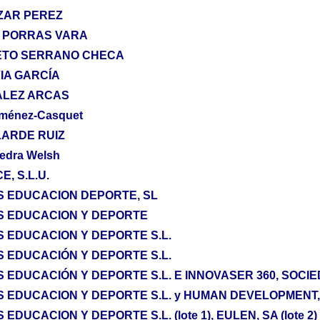
ZAR PEREZ
L PORRAS VARA
ETO SERRANO CHECA
VIA GARCÍA
ALEZ ARCAS
Jiménez-Casquet
LARDE RUIZ
edra Welsh
, S.L.U.
S EDUCACION DEPORTE, SL
S EDUCACION Y DEPORTE
 EDUCACION Y DEPORTE S.L.
 EDUCACIÓN Y DEPORTE S.L.
 EDUCACIÓN Y DEPORTE S.L. E INNOVASER 360, SOCIEDA
 EDUCACION Y DEPORTE S.L. y HUMAN DEVELOPMENT, 
EDUCACION Y DEPORTE S.L. (lote 1), EULEN, SA (lote 2)