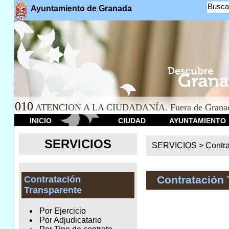
Busca
Ayuntamiento de Granada
010
ATENCION A LA CIUDADANÍA. Fuera de Granad
INICIO
CIUDAD
AYUNTAMIENTO
SERVICIOS
SERVICIOS >
Contr
Contratación 
Contratación
Transparente
Por Ejercicio
Por Adjudicatario