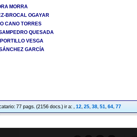
ORA MORRA
NEZ-BROCAL OGAYAR
DO CANO TORRES
S SAMPEDRO QUESADA
 PORTILLO VESGA
 SÁNCHEZ GARCÍA
atario: 77 pags. (2156 docs.) ir a: ,
12
,
25
,
38
,
51
,
64
,
77