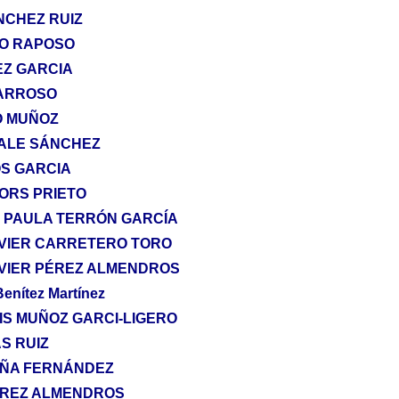
ÁNCHEZ RUIZ
DO RAPOSO
EZ GARCIA
 BARROSO
O MUÑOZ
ALE SÁNCHEZ
OS GARCIA
LORS PRIETO
E PAULA TERRÓN GARCÍA
AVIER CARRETERO TORO
AVIER PÉREZ ALMENDROS
Benítez Martínez
IS MUÑOZ GARCI-LIGERO
S RUIZ
EÑA FERNÁNDEZ
EREZ ALMENDROS