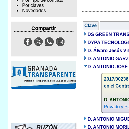
Por Tipo de contrato
Por claves
Novedades
Clave
Compartir
DS GREEN TRANSIT
DYPA TECNOLOGIA
D. Álvaro Jesús Vi
D. ANTONIO GAR
D. ANTONIO JOSÉ
2017/00236:
en el Centr
D. ANTONI
Privado y Pa
D. ANTONIO MIGU
D. ANTONIO MORI