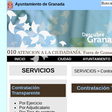
Busca
Ayuntamiento de Granada
010
ATENCION A LA CIUDADANÍA. Fuera de Granad
INICIO
CIUDAD
AYUNTAMIENTO
SERVICIOS
SERVICIOS >
Contr
Contratación 
Contratación
Transparente
Por Ejercicio
Por Adjudicatario