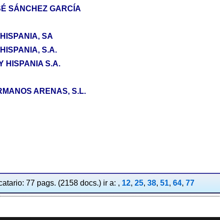
SÉ SÁNCHEZ GARCÍA
HISPANIA, SA
ISPANIA, S.A.
HISPANIA S.A.
MANOS ARENAS, S.L.
atario: 77 pags. (2158 docs.) ir a: ,
12
,
25
,
38
,
51
,
64
,
77