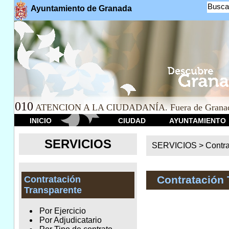
Busca
Ayuntamiento de Granada
010
ATENCION A LA CIUDADANÍA. Fuera de Granad
INICIO
CIUDAD
AYUNTAMIENTO
SERVICIOS
SERVICIOS >
Contr
Contratación 
Contratación
Transparente
Por Ejercicio
Por Adjudicatario