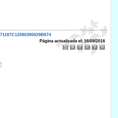
22B71167C12580300029B674
Página actualizada el: 16/09/2016