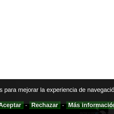
os para mejorar la experiencia de navegació
Aceptar
-
Rechazar
-
Más informaci
MAPA WEB
|
ACCESI
AVISO LEGAL
|
POLIT