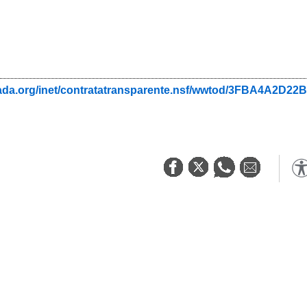
nada.org/inet/contratatransparente.nsf/wwtod/3FBA4A2D