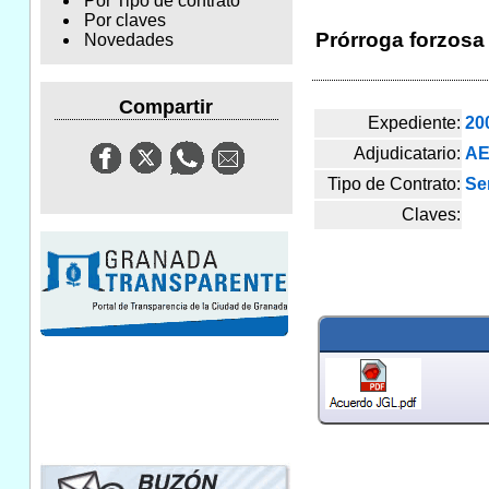
Por Tipo de contrato
Por claves
Prórroga forzosa 
Novedades
Compartir
Expediente:
20
Adjudicatario:
AE
Tipo de Contrato:
Se
Claves: