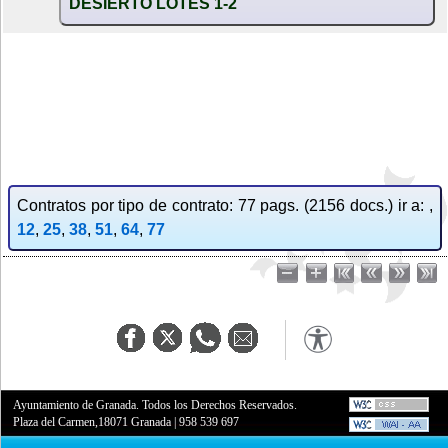
DESIERTO LOTES 1-2
Contratos por tipo de contrato: 77 pags. (2156 docs.) ir a: ,
12
,
25
,
38
,
51
,
64
,
77
Ayuntamiento de Granada. Todos los Derechos Reservados.
Plaza del Carmen,18071 Granada
|
958 539 697