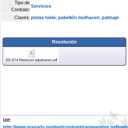
Tipo de
Servicios
Contrato:
Claves:
pistas hielo
;
pabellón mulhacen
;
patinaje
Resolución
Url:
http://www.granada.org/inet/contratatransparente.ns