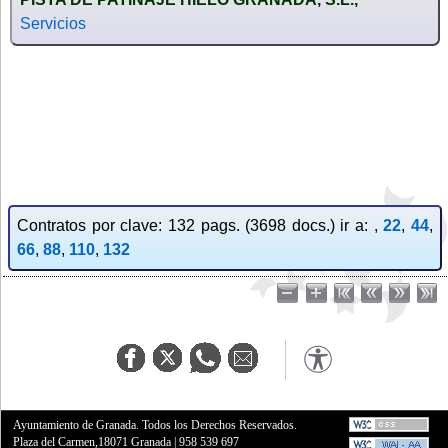
Servicios
Contratos por clave: 132 pags. (3698 docs.) ir a: ,
22
,
44
,
66
,
88
,
110
,
132
Ayuntamiento de Granada. Todos los Derechos Reservados.
Plaza del Carmen,18071 Granada
|
958 539 697