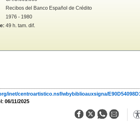
Recibos del Banco Español de Crédito
1976 - 1980
e:
49 h. tam. dif.
.org/inet/centroartistico.nsf/wbybiblioauxsigna/E90D54
l: 06/11/2025