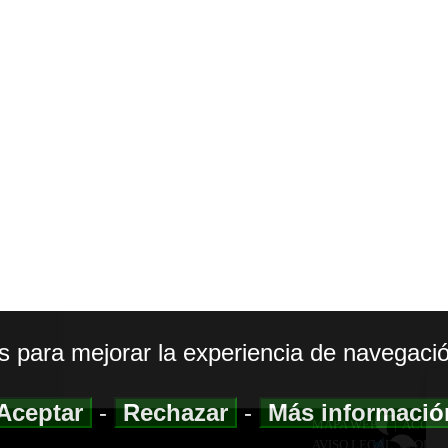
os para mejorar la experiencia de navegació
Aceptar
-
Rechazar
-
Más informaci
MAPA WEB
|
ACCESI
AVISO LEGAL
|
POLIT