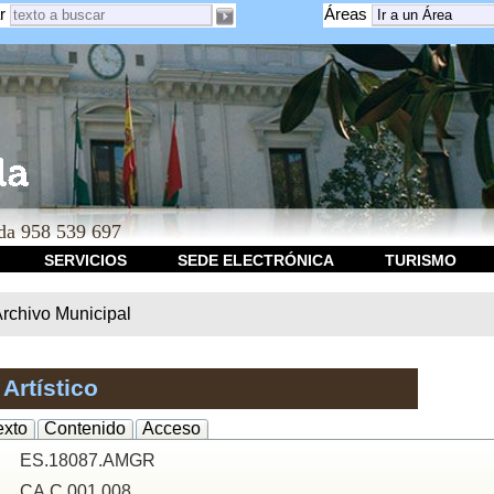
r
Áreas
a 958 539 697
SERVICIOS
SEDE ELECTRÓNICA
TURISMO
rchivo Municipal
Artístico
exto
Contenido
Acceso
ES.18087.AMGR
CA.C.001.008