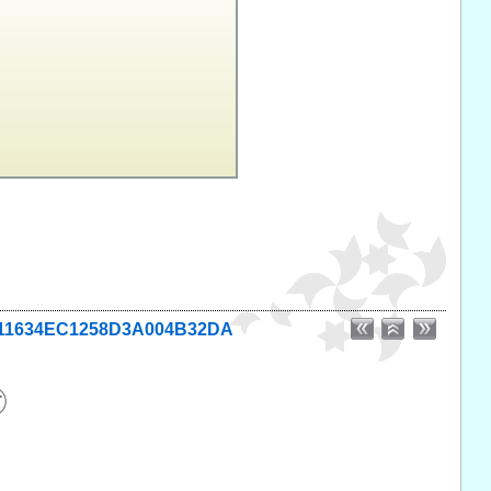
098D11634EC1258D3A004B32DA