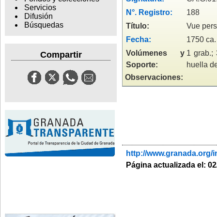
Servicios
N°. Registro:
188
Difusión
Búsquedas
Título:
Vue persp
Fecha:
1750 ca.
Volúmenes y
1 grab.;
Compartir
Soporte:
huella d
Observaciones:
http://www.granada.org
Página actualizada el: 0