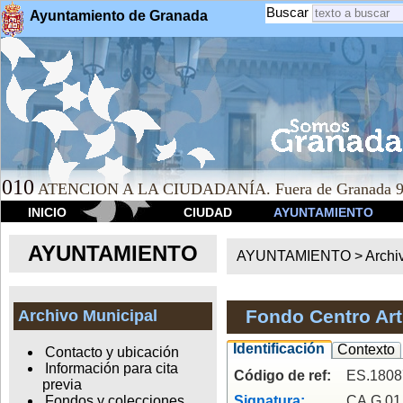
Buscar
Ayuntamiento de Granada
010
ATENCION A LA CIUDADANÍA. Fuera de Granada 9
INICIO
CIUDAD
AYUNTAMIENTO
AYUNTAMIENTO
AYUNTAMIENTO >
Archi
Fondo Centro Art
Archivo Municipal
Identificación
Contexto
Contacto y ubicación
Información para cita
Código de ref:
ES.180
previa
Signatura:
CA.G.01
Fondos y colecciones