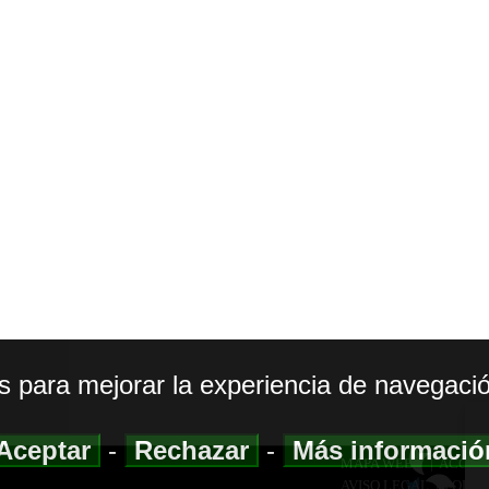
os para mejorar la experiencia de navegació
Aceptar
-
Rechazar
-
Más informaci
MAPA WEB
|
ACCESI
AVISO LEGAL
|
POLIT