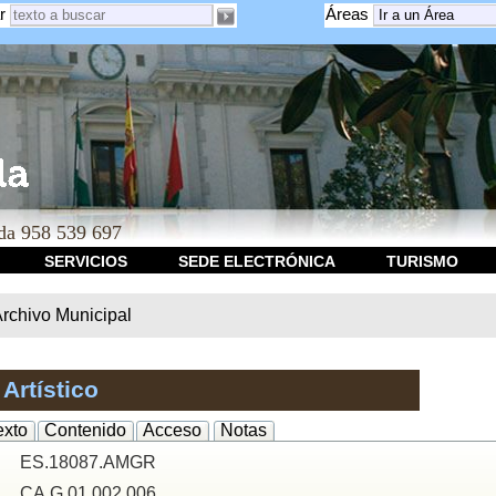
r
Áreas
a 958 539 697
SERVICIOS
SEDE ELECTRÓNICA
TURISMO
rchivo Municipal
Artístico
exto
Contenido
Acceso
Notas
ES.18087.AMGR
CA.G.01.002.006