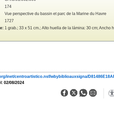
174
Vue perspective du bassin et parc de la Marine du Havre
1727
e:
1 grab.; 33 x 51 cm.; Alto huella de la lámina: 30 cm; Ancho 
.org/inet/centroartistico.nsf/wbybiblioauxsigna/D81486
l: 02/08/2024