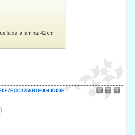
huella de la lámina: 42 cm
E18AF0F7ECC1258B1E0040D00E