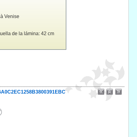
 à Venise
huella de la lámina: 42 cm
01C96A0C2EC1258B3800391EBC