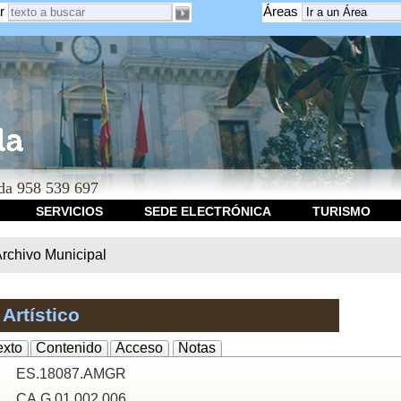
r
Áreas
a 958 539 697
SERVICIOS
SEDE ELECTRÓNICA
TURISMO
rchivo Municipal
Artístico
exto
Contenido
Acceso
Notas
ES.18087.AMGR
CA.G 01.002.006