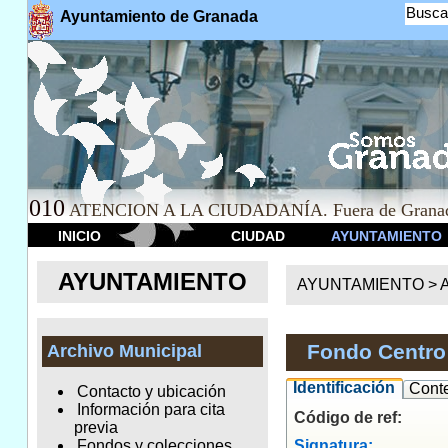
Busca
Ayuntamiento de Granada
010
ATENCION A LA CIUDADANÍA. Fuera de Granad
INICIO
CIUDAD
AYUNTAMIENTO
AYUNTAMIENTO
AYUNTAMIENTO >
A
Fondo Centro 
Archivo Municipal
Identificación
Cont
Contacto y ubicación
Información para cita
Código de ref:
previa
Signatura:
Fondos y colecciones