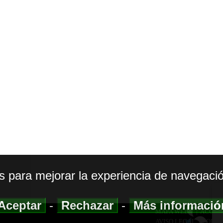
os para mejorar la experiencia de navegació
Aceptar
-
Rechazar
-
Más informaci
MAPA WEB
|
ACCESI
AVISO LEGAL
|
POLIT