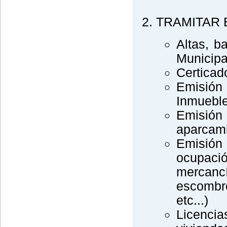
TRAMITAR 
Altas, b
Municipa
Certicad
Emisión
Inmueble
Emisión
aparcami
Emisión
ocupaci
mercanc
escombro
etc...)
Licenc