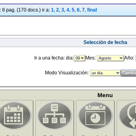
 8 pag. (170 docs.) ir a:
1
,
2
,
3
,
4
,
5
,
6
,
7
,
final
Selección de fecha
Ir a una fecha: dia:
Mes:
Año:
Modo Visualización:
Menu