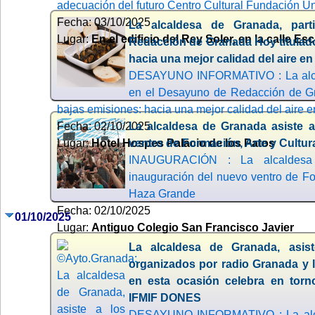
adecuación del futuro Centro Cultural Fundación U
Fecha: 03/10/2025
La alcaldesa de Granada, par
Lugar:
En el edificio del Rey Soler, en la calle 
Redacción de Granada Hoy titulad
hacia una mejor calidad del aire e
DESAYUNO INFORMATIVO : La alcal
en el Desayuno de Redacción de Gr
bajas emisiones: hacia una mejor calidad del aire 
Fecha: 02/10/2025
La alcaldesa de Granada asiste a
Lugar:
Hotel Hospes Palacio de los Patos
ventro de Formación, Arte y Cultu
INAUGURACIÓN : La alcaldesa
inauguración del nuevo ventro de Fo
Haza Grande
Fecha: 02/10/2025
01/10/2025
Lugar:
Antiguo Colegio San Francisco Javier
La alcaldesa de Granada, asis
organizados por radio Granada y
en esta ocasión celebra en torno
IFMIF DONES
DESAYUNO INFORMATIVO : La alcal