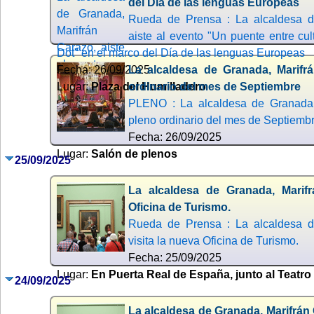
del Día de las lenguas Europeas
Rueda de Prensa : La alcaldesa d
aiste al evento "Un puente entre cul
Dot" en el marco del Día de las lenguas Europeas
Fecha: 26/09/2025
La alcaldesa de Granada, Marifrá
Lugar:
Plaza del Humilladero
ordinario del mes de Septiembre
PLENO : La alcaldesa de Granada, 
pleno ordinario del mes de Septiemb
Fecha: 26/09/2025
Lugar:
Salón de plenos
25/09/2025
La alcaldesa de Granada, Marifr
Oficina de Turismo.
Rueda de Prensa : La alcaldesa d
visita la nueva Oficina de Turismo.
Fecha: 25/09/2025
Lugar:
En Puerta Real de España, junto al Teatro 
24/09/2025
La alcaldesa de Granada, Marifrán 