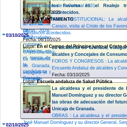
Capital Europea de la Cultural 2031.
los Favores en el Realejo tr
Fecha: 06/10/2025
acontecidos.
Lugar:
AYUNTAMIENTO
VISITA INSTITUCIONAL: La alcal
Carazo, visita al Cristo de los Favor
vandálicos acontecidos.
03/10/2025
Fecha: 06/10/2025
Lugar:
En el Campo del Príncipe junto al Cristo 
La alcaldesa de Granada, inaugur
alcaldes y Concejales de Consum
FOROS Y CONGRESOS : La alcaldesa
Encuento Andaluz de alcaldes y Co
Fecha: 03/10/2025
Lugar:
Escuela andaluza de Salud Pública
La alcaldesa y el presidente de 
Manuel Domínguez y su director Gen
las obras de adecuación del futur
Unicaja de Granada.
OBRAS : La alcaldesa y el preside
José Manuel Domínguez y su director General, Sergi
02/10/2025