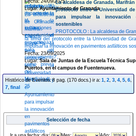
Fecha: 24/09/2025
La alcaldesa de Granada, Marifrán 
Lugar:
Ayuntamiento de Granada
protocolo entre la Universidad d
para impulsar la innovación 
sostenibles
PROTOCOLO : La alcaldesa de Granad
la firma del protocolo entre la Universidad de G
impulsar la innovación en pavimentos asfálticos sos
Fecha: 23/09/2025
Lugar:
Sala de Juntas de la Escuela Técnica Sup
Puertos, en el campus de Fuentenueva.
Histórico de Eventos: 8 pag. (170 docs.) ir a:
1
,
2
,
3
,
4
,
5
,
6
,
7
,
final
Selección de fecha
Ir a una fecha: dia:
Mes:
Año: