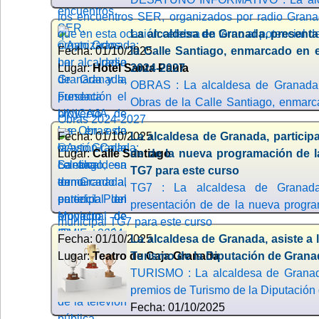
los encuentros SER, organizados por radio Gran
que en esta ocasión celebra en torno al potencial
La alcaldesa de Granada, presenta
Fecha: 01/10/2025
la Calle Santiago, enmarcado en e
Lugar:
Hotel Santa Paula
2024-2027
OBRAS : La alcaldesa de Granada, 
Obras de la Calle Santiago, enmarc
Obras 2024-2027
Fecha: 01/10/2025
La alcaldesa de Granada, particip
Lugar:
Calle Santiago
de de la nueva programación de la
TG7 para este curso
TG7 : La alcaldesa de Granada
presentación de de la nueva progra
municipal TG7 para este curso
Fecha: 01/10/2025
La alcaldesa de Granada, asiste a 
Lugar:
Teatro de Caja Granada
Turismo de la Diputación de Grana
TURISMO : La alcaldesa de Granada
premios de Turismo de la Diputación
Fecha: 01/10/2025