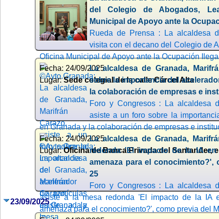
del Colegio de Abogados, Lea
Municipal de Apoyo ante la Ocupac
Rueda de Prensa : La alcaldesa d
visita con el decano del Colegio de 
Oficina Municipal de Apoyo ante la Ocupación Ilega
Fecha: 24/09/2025
La alcaldesa de Granada, Marifrá
Lugar:
Sede colegial de la calle Cárcel Alta
sobre la importancia del acelerado
la colaboración de empresas e inst
Foro y Congresos : La alcaldesa d
asiste a un foro sobre la importanci
en Granada y la colaboración de empresas e institu
Fecha: 24/09/2025
La alcaldesa de Granada, Marifrá
Lugar:
Oficina de Banca Privada del Santander, e
redonda 'El impacto de la IA en 
amenaza para el conocimiento?', 
25
Foro y Congresos : La alcaldesa d
asiste a la mesa redonda 'El impacto de la IA e
23/09/2025
amenaza para el conocimiento?', como previa del M