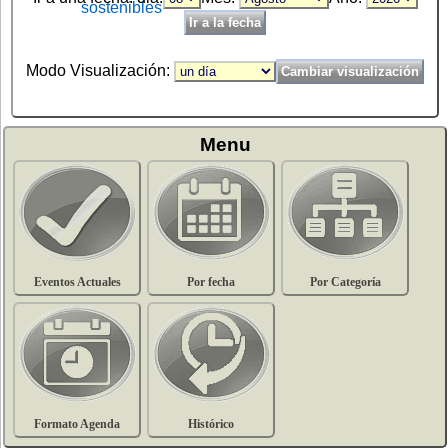
Modo Visualización:
Menu
Eventos Actuales
Por fecha
Por Categoría
Formato Agenda
Histórico