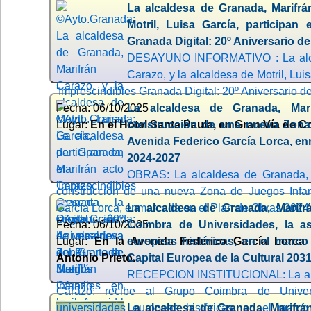
La alcaldesa de Granada, Marifrá
Motril, Luisa García, participan 
Granada Digital: 20º Aniversario del
DESAYUNO INFORMATIVO : La alcal
Carazo, y la alcaldesa de Motril, Luis
'Imprescindibles Granada Digital: 20º Aniversario de
Fecha: 06/10/2025
La alcaldesa de Granada, Mari
Lugar:
En el Hotel Santa Paula, en Gran Vía de Co
construcción de una nueva Zona 
Avenida Federico García Lorca, en
2024-2027
OBRAS: La alcaldesa de Granada, M
construcción de una nueva Zona de Juegos Infan
García Lorca, enmarcada en el Plan de Obras 2024
La alcaldesa de Granada, Marifr
Fecha: 06/10/2025
Coimbra de Universidades, la as
Lugar:
En la Avenida Federico García Lorca 
europeas históricas, en el marco
Antonio Prieto.
Capital Europea de la Cultural 2031
RECEPCION INSTITUCIONAL: La alca
Carazo, recibe al Grupo Coimbra de Univer
universidades europeas históricas, en el marc
La alcaldesa de Granada, Marifrán