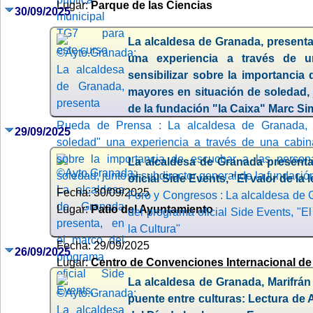
Lugar:
Parque de las Ciencias
30/09/2025
La alcaldesa de Granada, presenta
una experiencia a través de u
sensibilizar sobre la importancia
mayores en situación de soledad, 
de la fundación "la Caixa" Marc S
Rueda de Prensa : La alcaldesa de Granada, 
29/09/2025
soledad" una experiencia a través de una cabina 
sobre la importancia de escuchar a las perso
La alcaldesa de Granada presenta
soledad, junto al subdirector general de la fundaci
oficial Side Events, "El valor de la 
Fecha: 30/09/2025
Foro y Congresos : La alcaldesa de 
Lugar:
Patio del Ayuntamiento
del programa oficial Side Events, "El
la Cultura"
Fecha: 29/09/2025
26/09/2025
Lugar:
Centro de Convenciones Internacional de
La alcaldesa de Granada, Marifrán
puente entre culturas: Lectura de 