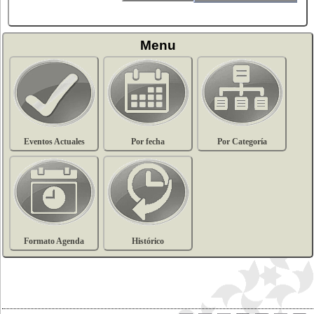
Menu
Eventos Actuales
Por fecha
Por Categoría
Formato Agenda
Histórico