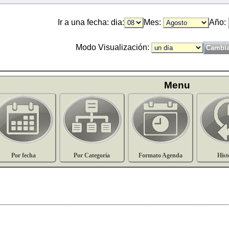
Ir a una fecha: dia:
Mes:
Año:
Modo Visualización:
Menu
Por fecha
Por Categoría
Formato Agenda
Hist