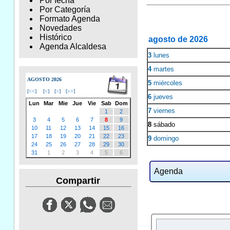
Por fecha
Por Categoría
Formato Agenda
Novedades
Histórico
agosto de 2026
Agenda Alcaldesa
3
lunes
4
martes
AGOSTO 2026
5
miércoles
[
<<
]
[
<
]
[
>
]
[
>>
]
6
jueves
Lun
Mar
Mie
Jue
Vie
Sab
Dom
7
viernes
1
2
3
4
5
6
7
8
9
8
sábado
10
11
12
13
14
15
16
17
18
19
20
21
22
23
9
domingo
24
25
26
27
28
29
30
31
1
2
3
4
5
6
Agenda
Compartir