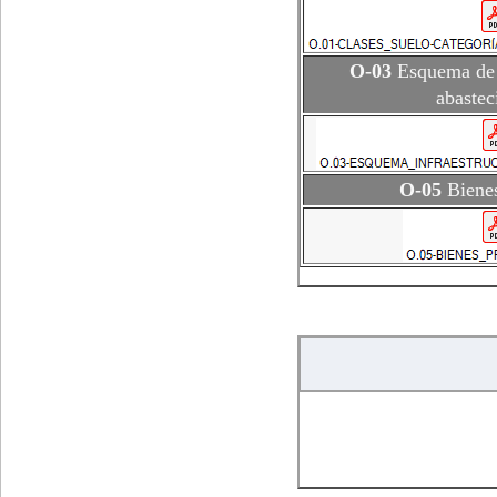
O-03
Esquema de i
abastec
O-05
Bienes