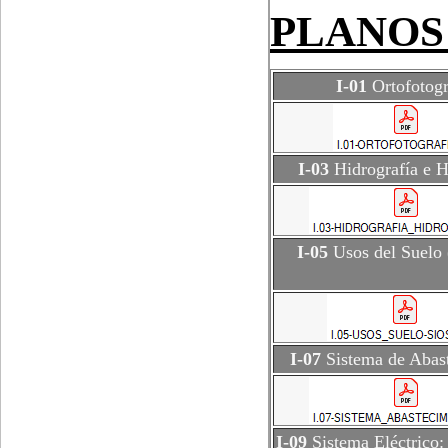
PLANOS
I-01
Ortofotogr
I-03
Hidrografía e H
I-05
Usos del Suelo
I-07
Sistema de Abas
I-09
Sistema Eléctrico: