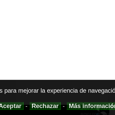
os para mejorar la experiencia de navegació
Aceptar
-
Rechazar
-
Más informaci
MAPA WEB
|
ACCESI
AVISO LEGAL
|
POLIT