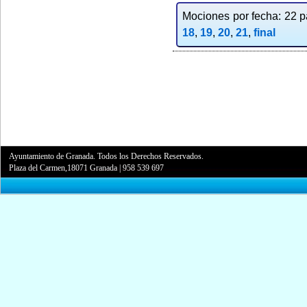
Mociones por fecha: 22 pa
18
,
19
,
20
,
21
,
final
Ayuntamiento de Granada. Todos los Derechos Reservados.
Plaza del Carmen,18071 Granada
|
958 539 697