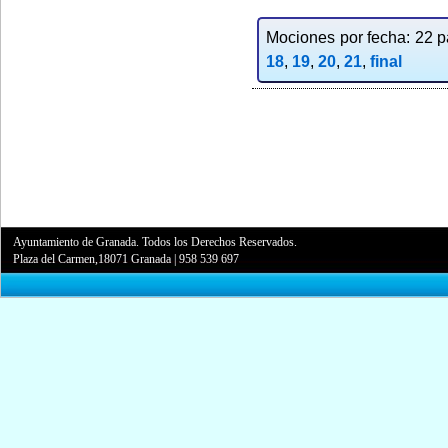
Mociones por fecha: 22 pa
18
,
19
,
20
,
21
,
final
Ayuntamiento de Granada. Todos los Derechos Reservados.
Plaza del Carmen,18071 Granada
|
958 539 697