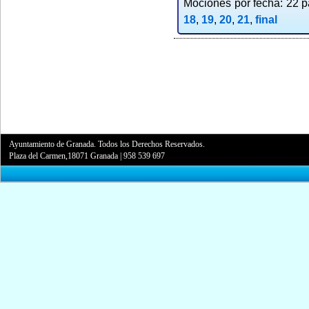
Mociones por fecha: 22 pa
18
,
19
,
20
,
21
,
final
Ayuntamiento de Granada. Todos los Derechos Reservados.
Plaza del Carmen,18071 Granada
|
958 539 697