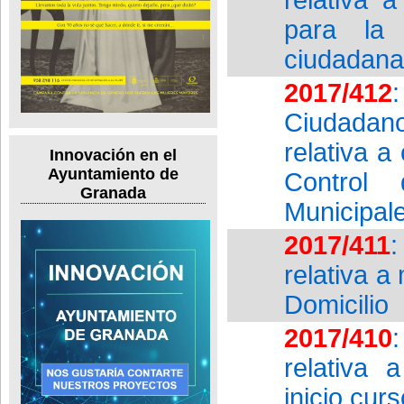
para la 
ciudadana
2017/412
Ciudadan
relativa 
Innovación en el
Ayuntamiento de
Control 
Granada
Municipal
2017/411
:
relativa a
Domicilio
2017/410
relativa 
inicio cur