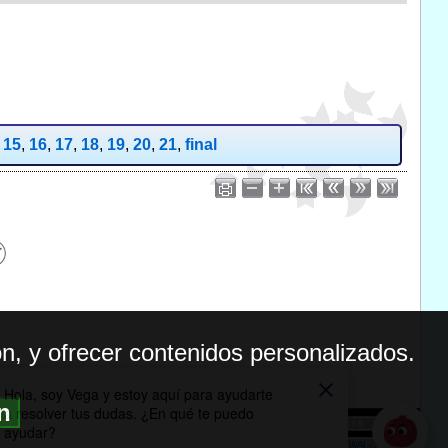
,
15
,
16
,
17
,
18
,
19
,
20
,
21
,
final
n, y ofrecer contenidos personalizados.
ón
BILIDAD
ICA DE PRIVACIDAD