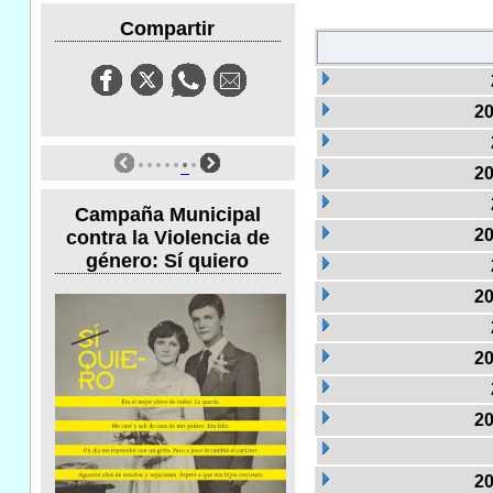
Compartir
20
20
Campaña Municipal
20
contra la Violencia de
género: Sí quiero
20
20
20
20