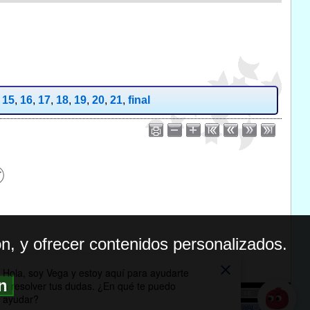
,
15
,
16
,
17
,
18
,
19
,
20
,
21
,
final
n, y ofrecer contenidos personalizados.
ón
BILIDAD
ICA DE PRIVACIDAD