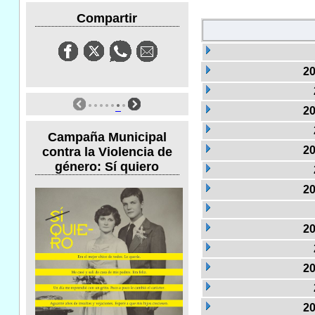
Compartir
20
20
Campaña Municipal
20
contra la Violencia de
género: Sí quiero
20
20
20
20