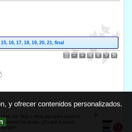
,
15
,
16
,
17
,
18
,
19
,
20
,
21
,
final
n, y ofrecer contenidos personalizados.
ón
BILIDAD
ICA DE PRIVACIDAD