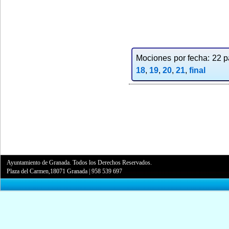
Mociones por fecha: 22 pa
18
,
19
,
20
,
21
,
final
Ayuntamiento de Granada. Todos los Derechos Reservados.
Plaza del Carmen,18071 Granada
|
958 539 697