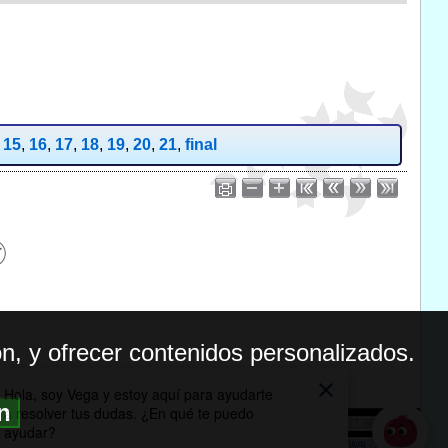
,
15
,
16
,
17
,
18
,
19
,
20
,
21
,
final
n, y ofrecer contenidos personalizados.
ón
BILIDAD
ICA DE PRIVACIDAD