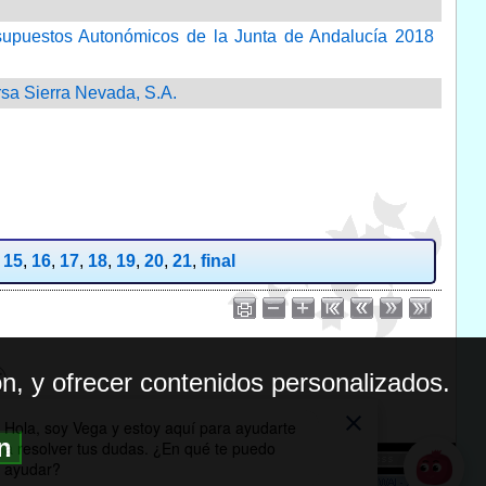
supuestos Autonómicos de la Junta de Andalucía 2018
sa Sierra Nevada, S.A.
,
15
,
16
,
17
,
18
,
19
,
20
,
21
,
final
n, y ofrecer contenidos personalizados.
ón
BILIDAD
ICA DE PRIVACIDAD