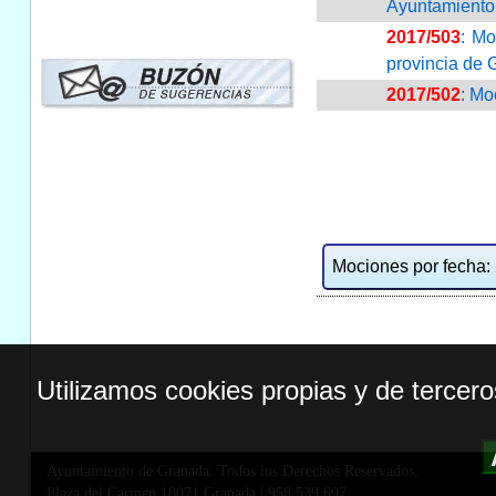
Ayuntamiento
2017/503
: Mo
provincia de 
2017/502
: Mo
Mociones por fecha: 2
Utilizamos cookies propias y de tercer
Ayuntamiento de Granada. Todos los Derechos Reservados.
Plaza del Carmen,18071 Granada
|
958 539 697