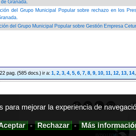
 de Granada.
ción del Grupo Municipal Popular sobre rechazo en los Pre
Granada.
ción del Grupo Municipal Popular sobre Gestión Empresa Cetur
2 pag. (585 docs.) ir a:
1
,
2
,
3
,
4
,
5
,
6
,
7
,
8
,
9
,
10
,
11
,
12
,
13
,
14
os para mejorar la experiencia de navegació
Aceptar
-
Rechazar
-
Más informaci
MAPA WEB
|
ACCESI
AVISO LEGAL
|
POLIT