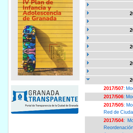
2
2
2
2
2
2017/507
: Mo
2017/506
: Mo
2017/505
: Mo
Red de Ciuda
2017/504
: M
Reordenación