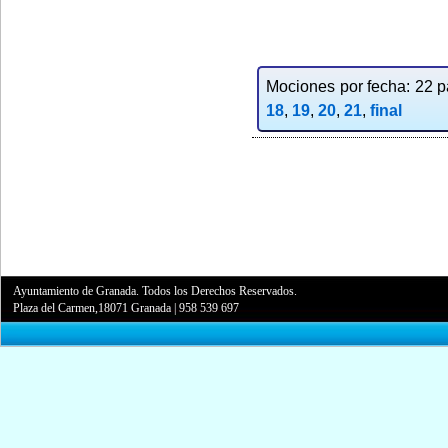
Mociones por fecha: 22 pa
18
,
19
,
20
,
21
,
final
Ayuntamiento de Granada. Todos los Derechos Reservados.
Plaza del Carmen,18071 Granada
|
958 539 697