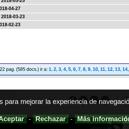
2018-05-25
018-04-27
2018-03-23
018-02-23
2 pag. (585 docs.) ir a:
1
,
2
,
3
,
4
,
5
,
6
,
7
,
8
,
9
,
10
,
11
,
12
,
13
,
14
os para mejorar la experiencia de navegació
Aceptar
-
Rechazar
-
Más informaci
MAPA WEB
|
ACCESI
AVISO LEGAL
|
POLIT