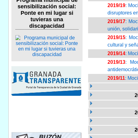
Programa municipal de
2019/19
: Moc
sensibilización social:
Ponte en mi lugar si
disruptores e
tuvieras una
2019/17
: Moc
discapacidad
unión, solida
2019/15
: Moc
cultural y se
2019/14
: Moc
2019/13
: Moc
antidemocráti
2019/11
: Moc
2
2
2