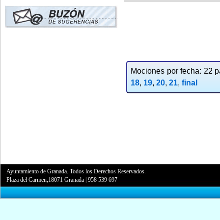
Mociones por fecha: 22 pa
18
,
19
,
20
,
21
,
final
Ayuntamiento de Granada. Todos los Derechos Reservados.
Plaza del Carmen,18071 Granada
|
958 539 697