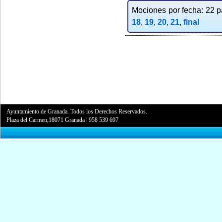
Mociones por fecha: 22 pa
18
,
19
,
20
,
21
,
final
Ayuntamiento de Granada. Todos los Derechos Reservados.
Plaza del Carmen,18071 Granada
|
958 539 697