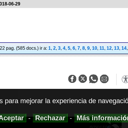
018-06-29
2 pag. (585 docs.) ir a:
1
,
2
,
3
,
4
,
5
,
6
,
7
,
8
,
9
,
10
,
11
,
12
,
13
,
14
os para mejorar la experiencia de navegació
Aceptar
-
Rechazar
-
Más informaci
MAPA WEB
|
ACCESI
AVISO LEGAL
|
POLIT