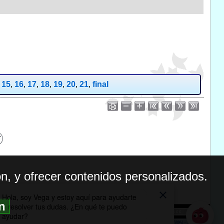
,
15
,
16
,
17
,
18
,
19
,
20
,
21
,
final
n, y ofrecer contenidos personalizados.
ón
BILIDAD
ICA DE PRIVACIDAD