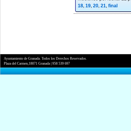
18
,
19
,
20
,
21
,
final
Ayuntamiento de Granada. Todos los Derechos Reservados.
Plaza del Carmen,18071 Granada
|
958 539 697