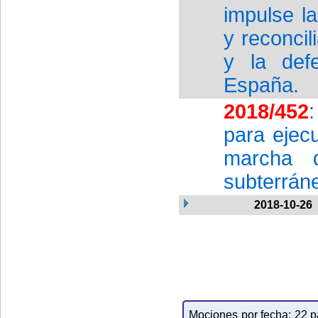
impulse la
y reconcil
y la def
España.
2018/452
para ejec
marcha d
subterrán
2018-10-26
Mociones por fecha: 22 pa