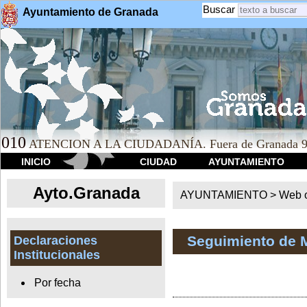
Buscar
Ayuntamiento de Granada
010
ATENCION A LA CIUDADANÍA. Fuera de Granada 9
INICIO
CIUDAD
AYUNTAMIENTO
Ayto.Granada
AYUNTAMIENTO > Web of
Seguimiento de 
Declaraciones
Institucionales
Por fecha