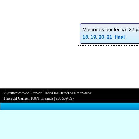
Mociones por fecha: 22 pa
18
,
19
,
20
,
21
,
final
Ayuntamiento de Granada. Todos los Derechos Reservados.
Plaza del Carmen,18071 Granada
|
958 539 697