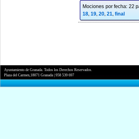
Mociones por fecha: 22 pa
18
,
19
,
20
,
21
,
final
Ayuntamiento de Granada. Todos los Derechos Reservados.
Plaza del Carmen,18071 Granada
|
958 539 697